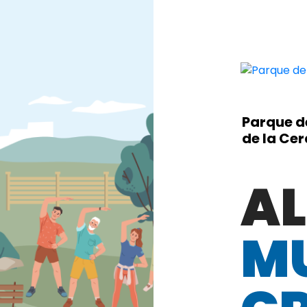
Parque d
de la Ce
A
M