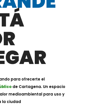
RANDE
TÁ
OR
EGAR
ando para ofrecerte el
úblico
de Cartagena. Un espacio
valor medioambiental para uso y
a la ciudad