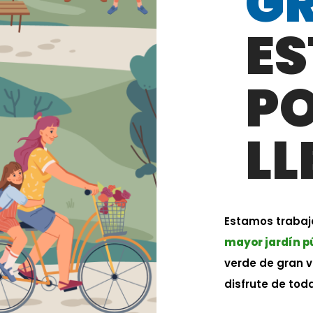
G
ES
P
LL
Estamos trabaj
mayor jardín p
verde de gran 
disfrute de tod