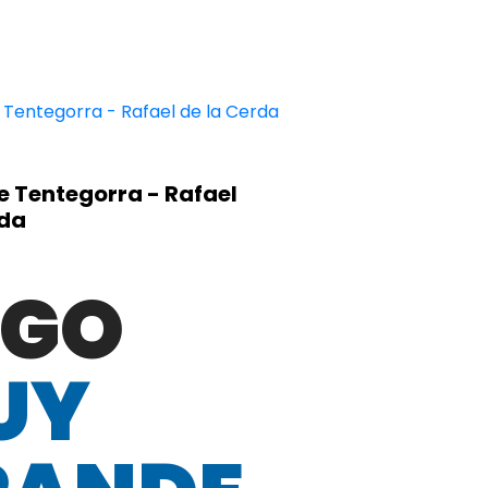
e Tentegorra - Rafael
rda
LGO
UY